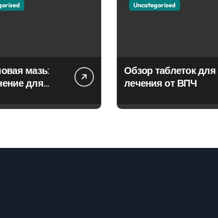
gorised
Uncategorised
овая мазь:
Обзор таблеток для
нение для
лечения от ВПЧ
ия фурункулов