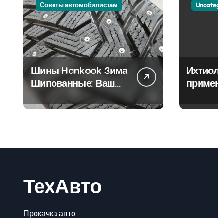
Советы автомобилистам
Uncate
Шины Hankook Зима
Ихтиол
Шипованные: Ваш
приме
Надежный Партнёр
лечен
на Снежных Дорогах
ТехАвто
Прокачка авто