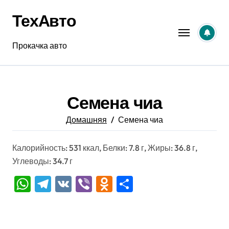
Перейти
ТехАвто
к
содержанию
Прокачка авто
Семена чиа
Домашняя
Семена чиа
Калорийность: 531 ккал, Белки: 7.8 г, Жиры: 36.8 г,
Углеводы: 34.7 г
WhatsApp
Telegram
VK
Viber
Odnoklassniki
Отправить