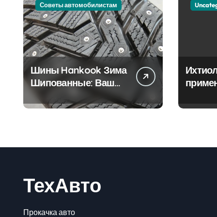
Советы автомобилистам
Uncate
Шины Hankook Зима
Ихтиол
Шипованные: Ваш
приме
Надежный Партнёр
лечен
на Снежных Дорогах
ТехАвто
Прокачка авто