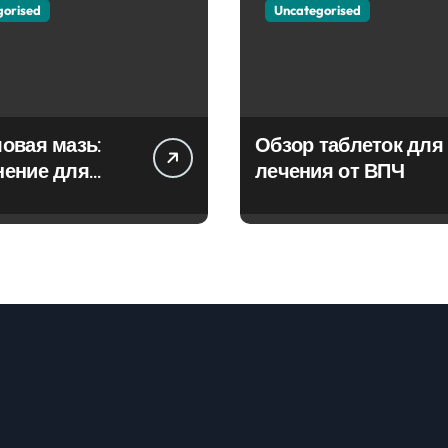
gorised
Uncategorised
овая мазь:
Обзор таблеток для
нение для
лечения от ВПЧ
ия фурункулов