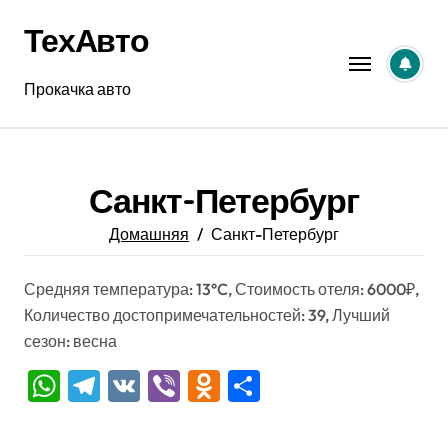
Перейти
ТехАвто
к
содержанию
Прокачка авто
Санкт-Петербург
Домашняя
Санкт-Петербург
Средняя температура: 13°C, Стоимость отеля: 6000₽,
Количество достопримечательностей: 39, Лучший
сезон: весна
WhatsApp
Telegram
VK
Viber
Odnoklassniki
Отправить