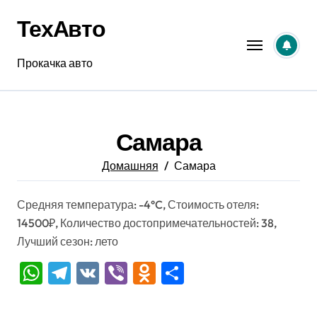
Перейти
ТехАвто
к
содержанию
Прокачка авто
Самара
Домашняя
Самара
Средняя температура: -4°C, Стоимость отеля:
14500₽, Количество достопримечательностей: 38,
Лучший сезон: лето
WhatsApp
Telegram
VK
Viber
Odnoklassniki
Отправить