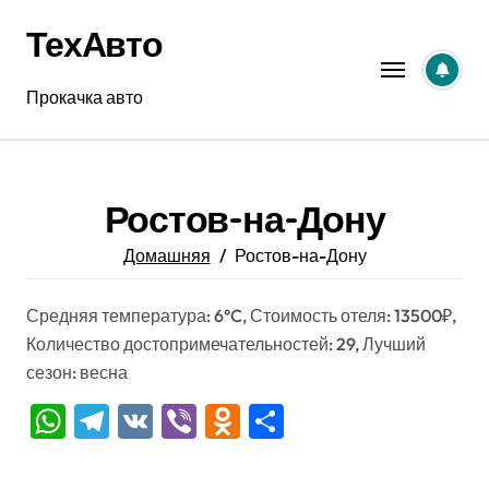
Перейти
ТехАвто
к
содержанию
Прокачка авто
Ростов-на-Дону
Домашняя
Ростов-на-Дону
Средняя температура: 6°C, Стоимость отеля: 13500₽,
Количество достопримечательностей: 29, Лучший
сезон: весна
WhatsApp
Telegram
VK
Viber
Odnoklassniki
Отправить