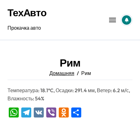
Перейти
ТехАвто
к
содержанию
Прокачка авто
Рим
Домашняя
Рим
Температура: 18.1°C, Осадки: 291.4 мм, Ветер: 6.2 м/с,
Влажность: 54%
WhatsApp
Telegram
VK
Viber
Odnoklassniki
Отправить