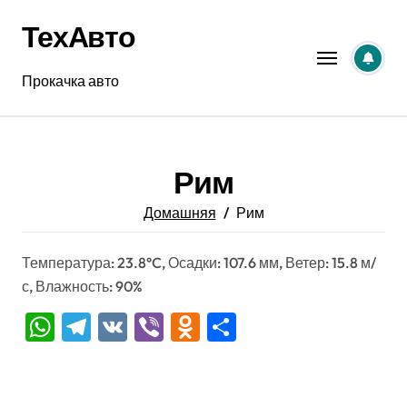
Перейти
ТехАвто
к
содержанию
Прокачка авто
Рим
Домашняя
Рим
Температура: 23.8°C, Осадки: 107.6 мм, Ветер: 15.8 м/
с, Влажность: 90%
WhatsApp
Telegram
VK
Viber
Odnoklassniki
Отправить