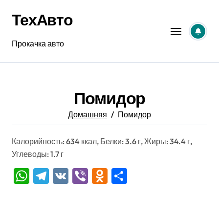
Перейти
ТехАвто
к
содержанию
Прокачка авто
Помидор
Домашняя
Помидор
Калорийность: 634 ккал, Белки: 3.6 г, Жиры: 34.4 г,
Углеводы: 1.7 г
WhatsApp
Telegram
VK
Viber
Odnoklassniki
Отправить