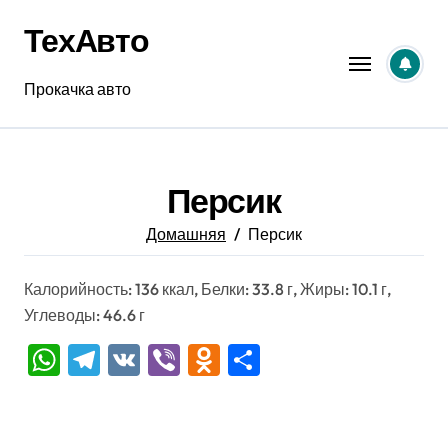
Перейти
ТехАвто
к
содержанию
Прокачка авто
Персик
Домашняя
Персик
Калорийность: 136 ккал, Белки: 33.8 г, Жиры: 10.1 г,
Углеводы: 46.6 г
WhatsApp
Telegram
VK
Viber
Odnoklassniki
Отправить