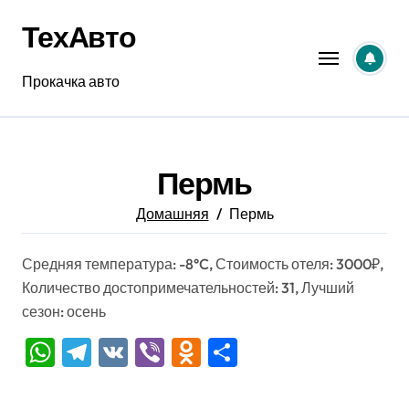
Перейти
ТехАвто
к
содержанию
Прокачка авто
Пермь
Домашняя
Пермь
Средняя температура: -8°C, Стоимость отеля: 3000₽,
Количество достопримечательностей: 31, Лучший
сезон: осень
WhatsApp
Telegram
VK
Viber
Odnoklassniki
Отправить