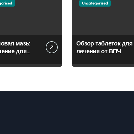
gorised
Uncategorised
овая мазь:
Обзор таблеток для
нение для
лечения от ВПЧ
ия фурункулов