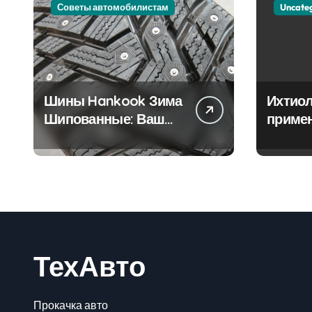
Советы автомобилистам
Uncate
Шины Hankook Зима
Ихтиол
Шипованные: Ваш
приме
Надежный Партнёр
лечен
на Снежных Дорогах
ТехАвто
Прокачка авто