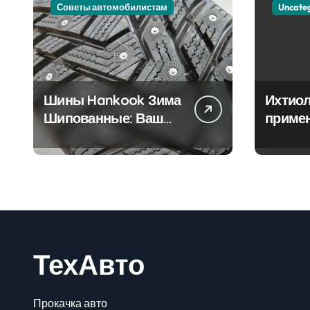
Советы автомобилистам
Uncate
Шины Hankook Зима
Ихтиол
Шипованные: Ваш
приме
Надежный Партнёр
лечен
на Снежных Дорогах
ТехАвто
Прокачка авто