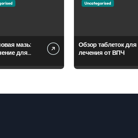
gorised
Uncategorised
овая мазь:
Обзор таблеток для
нение для
лечения от ВПЧ
ия фурункулов