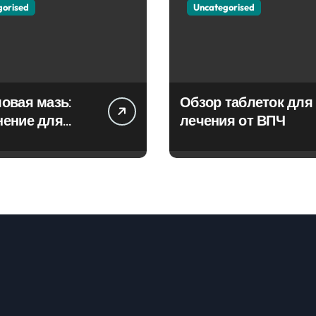
gorised
Uncategorised
овая мазь:
Обзор таблеток для
нение для
лечения от ВПЧ
ия фурункулов