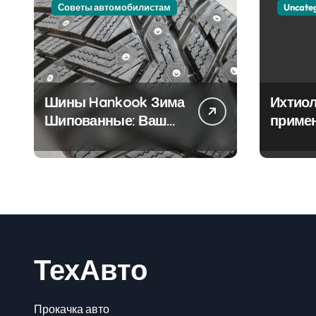
Советы автомобилистам
Uncate
Шины Hankook Зима
Ихтиол
Шипованные: Ваш
приме
Надежный Партнёр
лечен
на Снежных Дорогах
ТехАвто
Прокачка авто