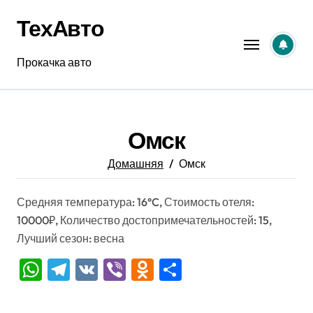
Перейти
ТехАвто
к
содержанию
Прокачка авто
Омск
Домашняя
Омск
Средняя температура: 16°C, Стоимость отеля:
10000₽, Количество достопримечательностей: 15,
Лучший сезон: весна
WhatsApp
Telegram
VK
Viber
Odnoklassniki
Отправить