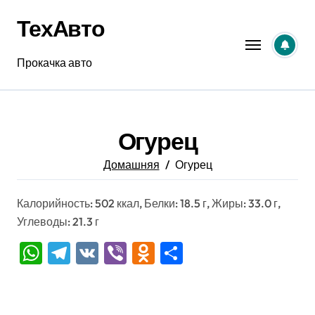
Перейти
ТехАвто
к
содержанию
Прокачка авто
Огурец
Домашняя
Огурец
Калорийность: 502 ккал, Белки: 18.5 г, Жиры: 33.0 г,
Углеводы: 21.3 г
WhatsApp
Telegram
VK
Viber
Odnoklassniki
Отправить