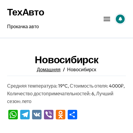
Перейти
ТехАвто
к
содержанию
Прокачка авто
Новосибирск
Домашняя
Новосибирск
Средняя температура: 19°C, Стоимость отеля: 4000₽,
Количество достопримечательностей: 6, Лучший
сезон: лето
WhatsApp
Telegram
VK
Viber
Odnoklassniki
Отправить