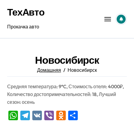
Перейти
ТехАвто
к
содержанию
Прокачка авто
Новосибирск
Домашняя
Новосибирск
Средняя температура: 9°C, Стоимость отеля: 4000₽,
Количество достопримечательностей: 18, Лучший
сезон: осень
WhatsApp
Telegram
VK
Viber
Odnoklassniki
Отправить