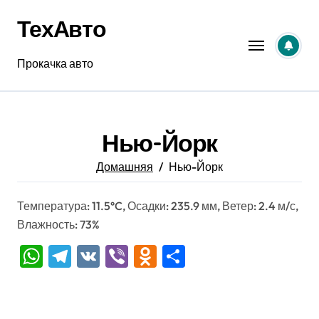
Перейти
ТехАвто
к
содержанию
Прокачка авто
Нью-Йорк
Домашняя
Нью-Йорк
Температура: 11.5°C, Осадки: 235.9 мм, Ветер: 2.4 м/с,
Влажность: 73%
WhatsApp
Telegram
VK
Viber
Odnoklassniki
Отправить