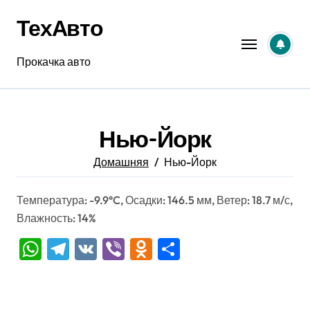
Перейти
ТехАвто
к
содержанию
Прокачка авто
Нью-Йорк
Домашняя
Нью-Йорк
Температура: -9.9°C, Осадки: 146.5 мм, Ветер: 18.7 м/с,
Влажность: 14%
WhatsApp
Telegram
VK
Viber
Odnoklassniki
Отправить