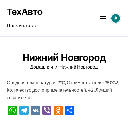
Перейти
ТехАвто
к
содержанию
Прокачка авто
Нижний Новгород
Домашняя
Нижний Новгород
Средняя температура: -7°C, Стоимость отеля: 9500₽,
Количество достопримечательностей: 42, Лучший
сезон: лето
WhatsApp
Telegram
VK
Viber
Odnoklassniki
Отправить