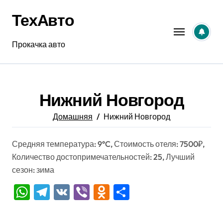
Перейти
ТехАвто
к
содержанию
Прокачка авто
Нижний Новгород
Домашняя
Нижний Новгород
Средняя температура: 9°C, Стоимость отеля: 7500₽,
Количество достопримечательностей: 25, Лучший
сезон: зима
WhatsApp
Telegram
VK
Viber
Odnoklassniki
Отправить