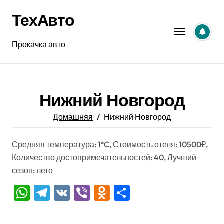
Перейти
ТехАвто
к
содержанию
Прокачка авто
Нижний Новгород
Домашняя
Нижний Новгород
Средняя температура: 1°C, Стоимость отеля: 10500₽,
Количество достопримечательностей: 40, Лучший
сезон: лето
WhatsApp
Telegram
VK
Viber
Odnoklassniki
Отправить