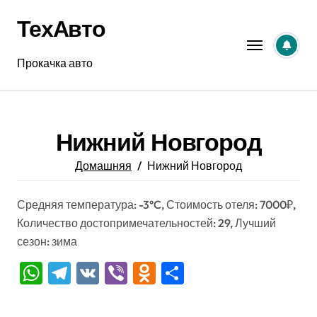
Перейти
ТехАвто
к
содержанию
Прокачка авто
Нижний Новгород
Домашняя
Нижний Новгород
Средняя температура: -3°C, Стоимость отеля: 7000₽,
Количество достопримечательностей: 29, Лучший
сезон: зима
WhatsApp
Telegram
VK
Viber
Odnoklassniki
Отправить