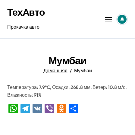
Перейти
ТехАвто
к
содержанию
Прокачка авто
Мумбаи
Домашняя
Мумбаи
Температура: 7.9°C, Осадки: 268.8 мм, Ветер: 10.8 м/с,
Влажность: 91%
WhatsApp
Telegram
VK
Viber
Odnoklassniki
Отправить