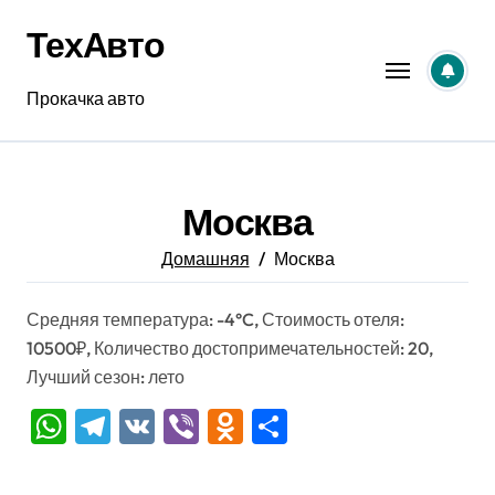
Перейти
ТехАвто
к
содержанию
Прокачка авто
Москва
Домашняя
Москва
Средняя температура: -4°C, Стоимость отеля:
10500₽, Количество достопримечательностей: 20,
Лучший сезон: лето
WhatsApp
Telegram
VK
Viber
Odnoklassniki
Отправить