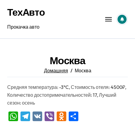
Перейти
ТехАвто
к
содержанию
Прокачка авто
Москва
Домашняя
Москва
Средняя температура: -3°C, Стоимость отеля: 4500₽,
Количество достопримечательностей: 17, Лучший
сезон: осень
WhatsApp
Telegram
VK
Viber
Odnoklassniki
Отправить