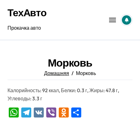
Перейти
ТехАвто
к
содержанию
Прокачка авто
Морковь
Домашняя
Морковь
Калорийность: 92 ккал, Белки: 0.3 г, Жиры: 47.8 г,
Углеводы: 3.3 г
WhatsApp
Telegram
VK
Viber
Odnoklassniki
Отправить