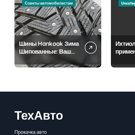
Советы автомобилистам
Uncate
Шины Hankook Зима
Ихтиол
Шипованные: Ваш
приме
Надежный Партнёр
лечен
на Снежных Дорогах
ТехАвто
Прокачка авто