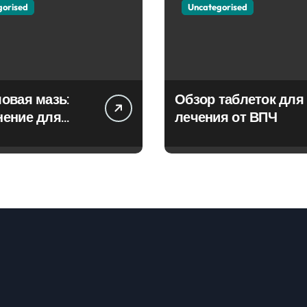
gorised
Uncategorised
овая мазь:
Обзор таблеток для
нение для
лечения от ВПЧ
ия фурункулов