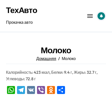
Перейти
ТехАвто
к
содержанию
Прокачка авто
Молоко
Домашняя
Молоко
Калорийность: 423 ккал, Белки: 9.4 г, Жиры: 32.7 г,
Углеводы: 72.8 г
WhatsApp
Telegram
VK
Viber
Odnoklassniki
Отправить