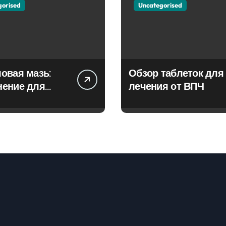
gorised
Uncategorised
овая мазь:
Обзор таблеток для
нение для
лечения от ВПЧ
ия фурункулов