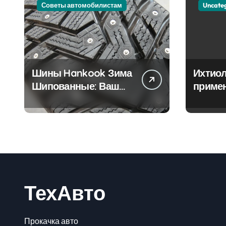
Советы автомобилистам
Uncate
Шины Hankook Зима
Ихтиол
Шипованные: Ваш
приме
Надежный Партнёр
лечен
на Снежных Дорогах
ТехАвто
Прокачка авто