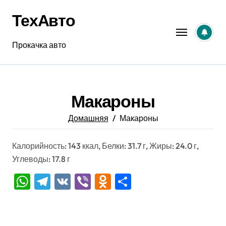
Перейти
ТехАвто
к
содержанию
Прокачка авто
Макароны
Домашняя
Макароны
Калорийность: 143 ккал, Белки: 31.7 г, Жиры: 24.0 г,
Углеводы: 17.8 г
WhatsApp
Telegram
VK
Viber
Odnoklassniki
Отправить