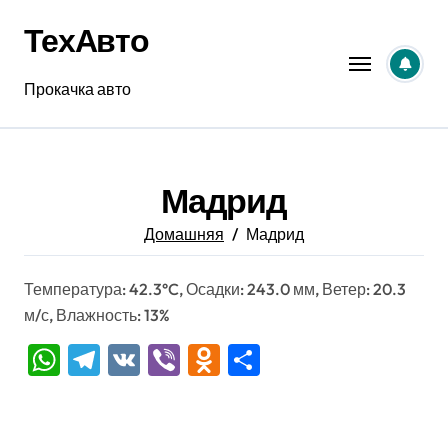
Перейти
ТехАвто
к
содержанию
Прокачка авто
Мадрид
Домашняя
Мадрид
Температура: 42.3°C, Осадки: 243.0 мм, Ветер: 20.3
м/с, Влажность: 13%
WhatsApp
Telegram
VK
Viber
Odnoklassniki
Отправить