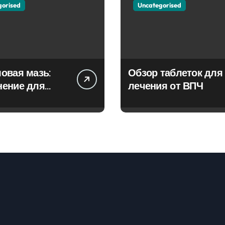
gorised
Uncategorised
овая мазь:
Обзор таблеток для
нение для
лечения от ВПЧ
ия фурункулов