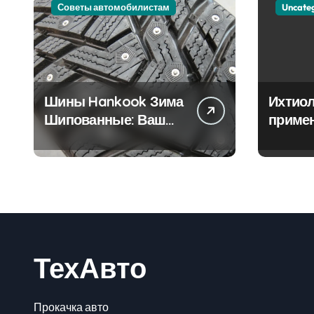
Советы автомобилистам
Uncate
Шины Hankook Зима
Ихтиол
Шипованные: Ваш
приме
Надежный Партнёр
лечен
на Снежных Дорогах
ТехАвто
Прокачка авто