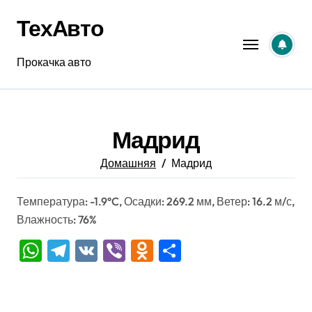
Перейти
ТехАвто
к
содержанию
Прокачка авто
Мадрид
Домашняя
Мадрид
Температура: -1.9°C, Осадки: 269.2 мм, Ветер: 16.2 м/с,
Влажность: 76%
WhatsApp
Telegram
VK
Viber
Odnoklassniki
Отправить