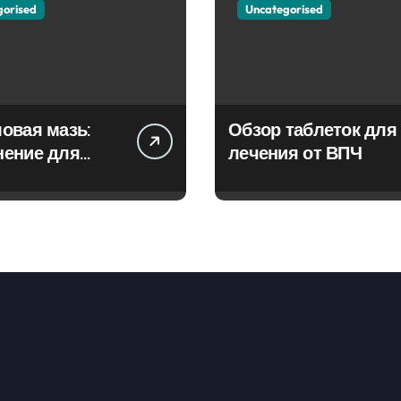
gorised
Uncategorised
овая мазь:
Обзор таблеток для
нение для
лечения от ВПЧ
ия фурункулов