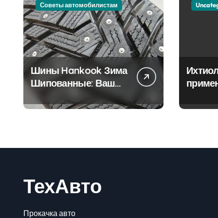
Советы автомобилистам
Uncate
Шины Hankook Зима
Ихтиол
Шипованные: Ваш
приме
Надежный Партнёр
лечен
на Снежных Дорогах
ТехАвто
Прокачка авто