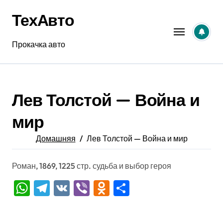
Перейти
ТехАвто
к
содержанию
Прокачка авто
Лев Толстой — Война и
мир
Домашняя
Лев Толстой — Война и мир
Роман, 1869, 1225 стр. судьба и выбор героя
WhatsApp
Telegram
VK
Viber
Odnoklassniki
Отправить