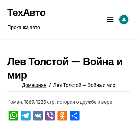
Перейти
ТехАвто
к
содержанию
Прокачка авто
Лев Толстой — Война и
мир
Домашняя
Лев Толстой — Война и мир
Роман, 1869, 1225 стр. история о дружбе и вере
WhatsApp
Telegram
VK
Viber
Odnoklassniki
Отправить