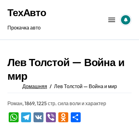
Перейти
ТехАвто
к
содержанию
Прокачка авто
Лев Толстой — Война и
мир
Домашняя
Лев Толстой — Война и мир
Роман, 1869, 1225 стр. сила воли и характер
WhatsApp
Telegram
VK
Viber
Odnoklassniki
Отправить