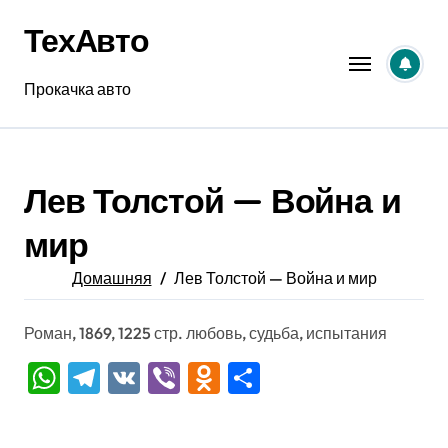
Перейти
ТехАвто
к
содержанию
Прокачка авто
Лев Толстой — Война и
мир
Домашняя
Лев Толстой — Война и мир
Роман, 1869, 1225 стр. любовь, судьба, испытания
WhatsApp
Telegram
VK
Viber
Odnoklassniki
Отправить