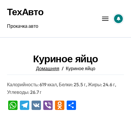
Перейти
ТехАвто
к
содержанию
Прокачка авто
Куриное яйцо
Домашняя
Куриное яйцо
Калорийность: 619 ккал, Белки: 25.5 г, Жиры: 24.6 г,
Углеводы: 26.7 г
WhatsApp
Telegram
VK
Viber
Odnoklassniki
Отправить