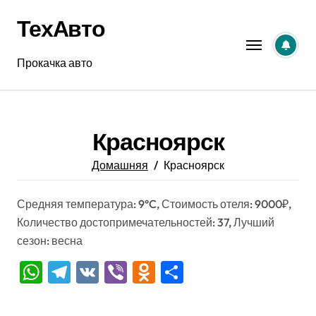
Перейти
ТехАвто
к
содержанию
Прокачка авто
Красноярск
Домашняя
Красноярск
Средняя температура: 9°C, Стоимость отеля: 9000₽,
Количество достопримечательностей: 37, Лучший
сезон: весна
WhatsApp
Telegram
VK
Viber
Odnoklassniki
Отправить