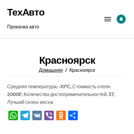
Перейти
ТехАвто
к
содержанию
Прокачка авто
Красноярск
Домашняя
Красноярск
Средняя температура: -10°C, Стоимость отеля:
2000₽, Количество достопримечательностей: 37,
Лучший сезон: весна
WhatsApp
Telegram
VK
Viber
Odnoklassniki
Отправить