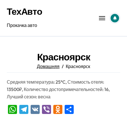
Перейти
ТехАвто
к
содержанию
Прокачка авто
Красноярск
Домашняя
Красноярск
Средняя температура: 25°C, Стоимость отеля:
13500₽, Количество достопримечательностей: 16,
Лучший сезон: весна
WhatsApp
Telegram
VK
Viber
Odnoklassniki
Отправить