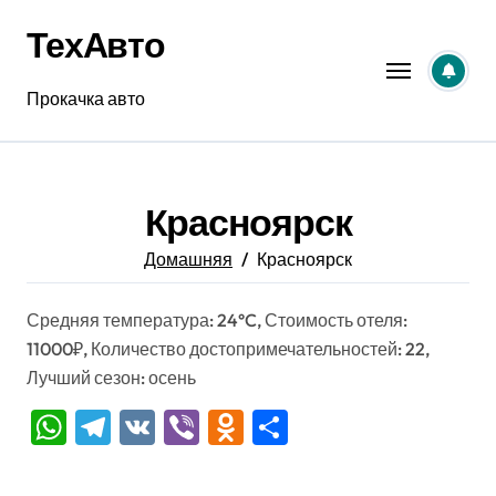
Перейти
ТехАвто
к
содержанию
Прокачка авто
Красноярск
Домашняя
Красноярск
Средняя температура: 24°C, Стоимость отеля:
11000₽, Количество достопримечательностей: 22,
Лучший сезон: осень
WhatsApp
Telegram
VK
Viber
Odnoklassniki
Отправить