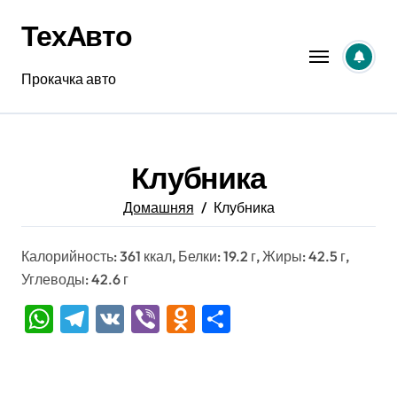
Перейти
ТехАвто
к
содержанию
Прокачка авто
Клубника
Домашняя
Клубника
Калорийность: 361 ккал, Белки: 19.2 г, Жиры: 42.5 г,
Углеводы: 42.6 г
WhatsApp
Telegram
VK
Viber
Odnoklassniki
Отправить