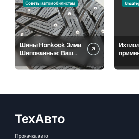
Советы автомобилистам
Uncate
Шины Hankook Зима
Ихтиол
Шипованные: Ваш
приме
Надежный Партнёр
лечен
на Снежных Дорогах
ТехАвто
Прокачка авто