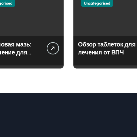
gorised
Uncategorised
овая мазь:
Обзор таблеток для
нение для
лечения от ВПЧ
ия фурункулов