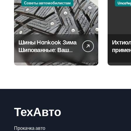
Советы автомобилистам
Uncate
Шины Hankook Зима
Ихтиол
Шипованные: Ваш
приме
Надежный Партнёр
лечен
на Снежных Дорогах
ТехАвто
Прокачка авто