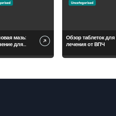
gorised
Uncategorised
овая мазь:
Обзор таблеток для
нение для
лечения от ВПЧ
ия фурункулов