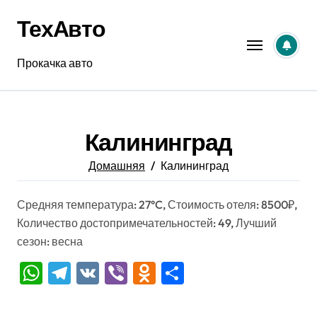
Перейти
ТехАвто
к
содержанию
Прокачка авто
Калининград
Домашняя
Калининград
Средняя температура: 27°C, Стоимость отеля: 8500₽,
Количество достопримечательностей: 49, Лучший
сезон: весна
WhatsApp
Telegram
VK
Viber
Odnoklassniki
Отправить