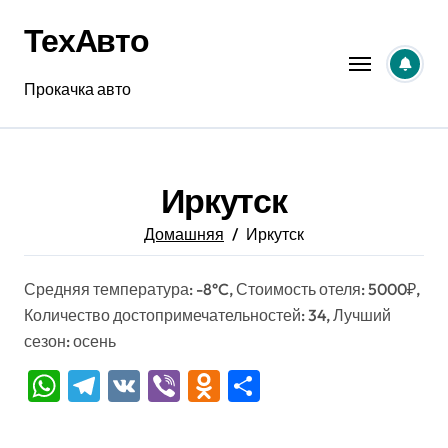
Перейти
ТехАвто
к
содержанию
Прокачка авто
Иркутск
Домашняя
Иркутск
Средняя температура: -8°C, Стоимость отеля: 5000₽,
Количество достопримечательностей: 34, Лучший
сезон: осень
WhatsApp
Telegram
VK
Viber
Odnoklassniki
Отправить